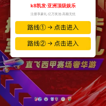
k8凯发·亚洲顶级娱乐
注册享豪礼·亿万奖池·高额无忧